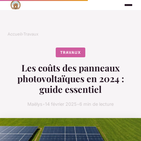
Accueil
›
Travaux
TRAVAUX
Les coûts des panneaux
photovoltaïques en 2024 :
guide essentiel
Maëlys
•
14 février 2025
•
6 min de lecture