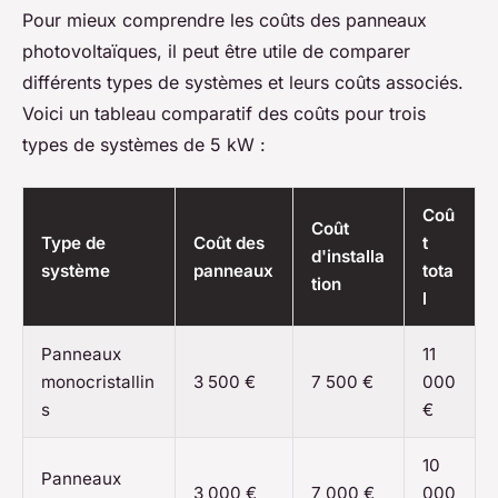
Pour mieux comprendre les coûts des panneaux
photovoltaïques, il peut être utile de comparer
différents types de systèmes et leurs coûts associés.
Voici un tableau comparatif des coûts pour trois
types de systèmes de 5 kW :
Coû
Coût
Type de
Coût des
t
d'installa
système
panneaux
tota
tion
l
Panneaux
11
monocristallin
3 500 €
7 500 €
000
s
€
10
Panneaux
3 000 €
7 000 €
000