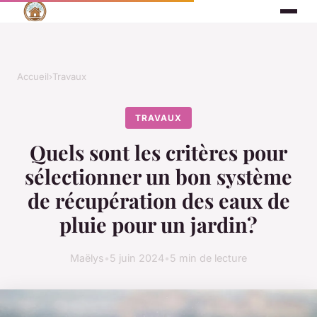
Accueil
›
Travaux
TRAVAUX
Quels sont les critères pour
sélectionner un bon système
de récupération des eaux de
pluie pour un jardin?
Maëlys
•
5 juin 2024
•
5 min de lecture