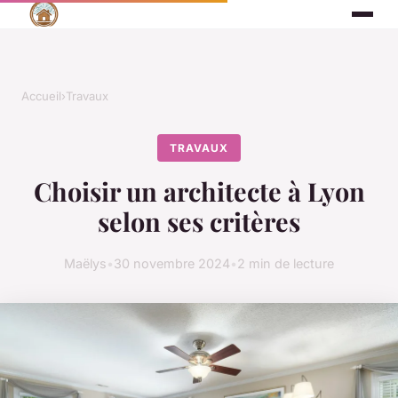
Accueil
›
Travaux
TRAVAUX
Choisir un architecte à Lyon
selon ses critères
Maëlys
•
30 novembre 2024
•
2 min de lecture