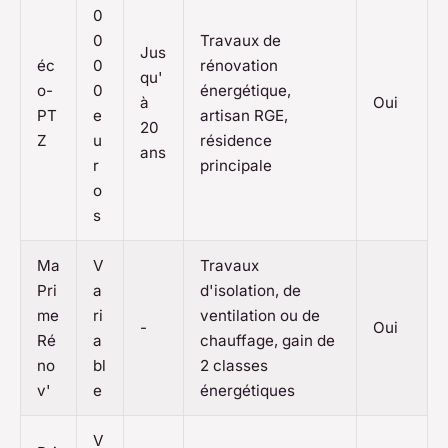
0
0
Travaux de
Jus
éc
0
rénovation
qu'
o-
0
énergétique,
à
Oui
PT
e
artisan RGE,
20
Z
u
résidence
ans
r
principale
o
s
Ma
V
Travaux
Pri
a
d'isolation, de
me
ri
ventilation ou de
-
Oui
Ré
a
chauffage, gain de
no
bl
2 classes
v'
e
énergétiques
V