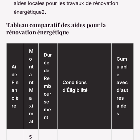
aides locales pour les travaux de rénovation
énergétique2.
Tableau comparatif des aides pour la
rénovation énergétique
M
Dur
o
Cum
ée
Ai
nt
ulabl
de
de
a
e
Re
Fin
nt
Conditions
avec
mb
an
M
d'Éligibilité
d'aut
our
ciè
a
res
se
re
xi
aide
me
m
s
nt
al
5