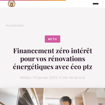
Accueil
›
Actu
ACTU
Financement zéro intérêt
pour vos rénovations
énergétiques avec éco ptz
Maëlys
•
13 janvier 2025
•
5 min de lecture