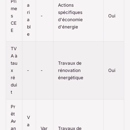
Pri
a
Actions
me
ri
spécifiques
s
-
Oui
a
d'économie
CE
bl
d'énergie
E
e
TV
A à
tau
Travaux de
x
-
-
rénovation
Oui
ré
énergétique
dui
t
Pr
êt
V
Av
a
an
Var
Travaux de