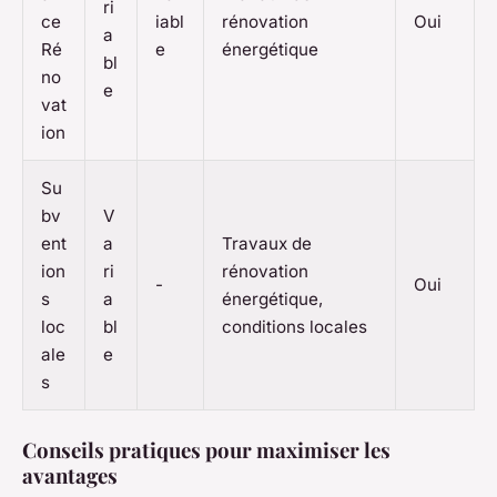
ri
ce
iabl
rénovation
Oui
a
Ré
e
énergétique
bl
no
e
vat
ion
Su
bv
V
ent
a
Travaux de
ion
ri
rénovation
-
Oui
s
a
énergétique,
loc
bl
conditions locales
ale
e
s
Conseils pratiques pour maximiser les
avantages