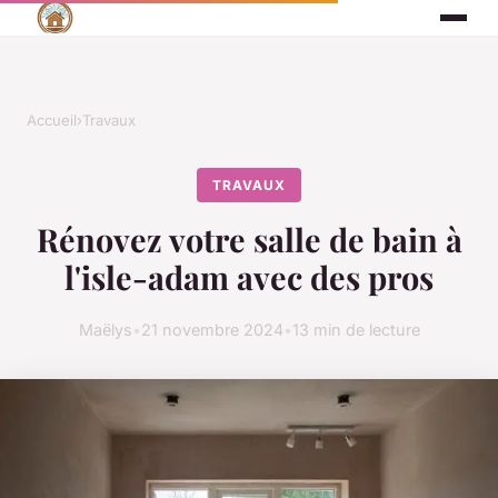
Accueil
›
Travaux
TRAVAUX
Rénovez votre salle de bain à
l'isle-adam avec des pros
Maëlys
•
21 novembre 2024
•
13 min de lecture