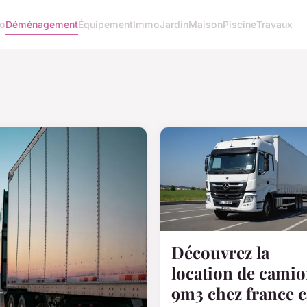
o
Déménagement
Équipement
Immo
Jardin
Maison
Piscine
Travaux
Découvrez la
location de cami
9m3 chez france c