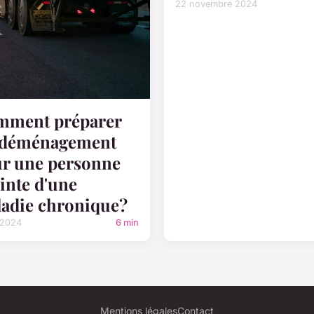
22 novembre 2024
mment préparer
 déménagement
r une personne
einte d'une
adie chronique?
 2024
6 min
Mentions légales
Contact