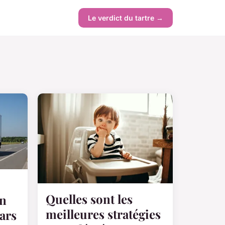
Le verdict du tartre →
Quelles sont les
on
meilleures stratégies
ars