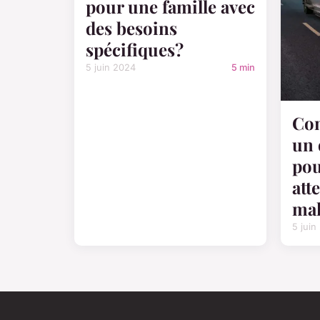
pour une famille avec
des besoins
spécifiques?
5 juin 2024
5 min
Co
un
pou
att
mal
5 juin