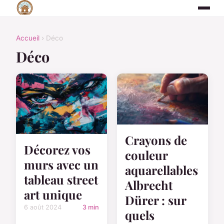
Accueil
› Déco
Déco
Crayons de
Décorez vos
couleur
murs avec un
aquarellables
tableau street
Albrecht
art unique
Dürer : sur
6 août 2024
3 min
quels