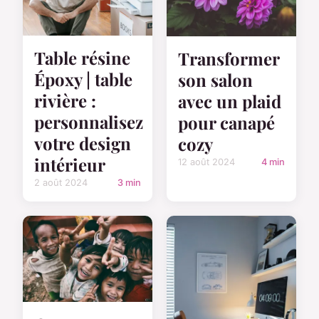
Table résine
Transformer
Époxy | table
son salon
rivière :
avec un plaid
personnalisez
pour canapé
votre design
cozy
intérieur
12 août 2024
4 min
2 août 2024
3 min