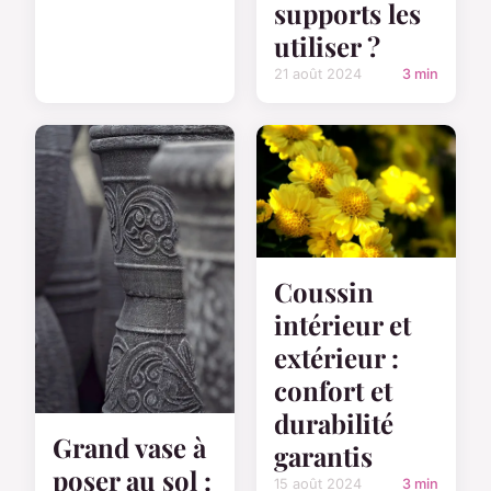
supports les
utiliser ?
21 août 2024
3 min
Coussin
intérieur et
extérieur :
confort et
durabilité
Grand vase à
garantis
poser au sol :
15 août 2024
3 min