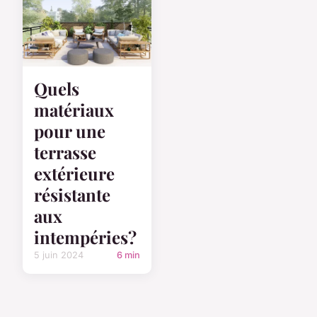
Quels
matériaux
pour une
terrasse
extérieure
résistante
aux
intempéries?
5 juin 2024
6 min