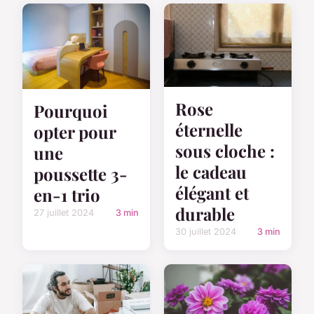
Rose
Pourquoi
éternelle
opter pour
sous cloche :
une
le cadeau
poussette 3-
élégant et
en-1 trio
durable
27 juillet 2024
3 min
30 juillet 2024
3 min