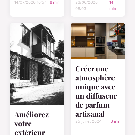
14/07/2026 10:54
8 min
23/06/2026
14
08:03
min
Créer une
atmosphère
unique avec
un diffuseur
de parfum
artisanal
Améliorez
votre
25 juillet 2024
3 min
extérieur