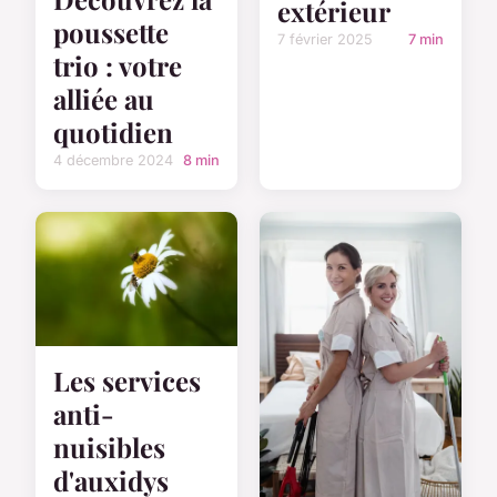
extérieur
poussette
7 février 2025
7 min
trio : votre
alliée au
quotidien
4 décembre 2024
8 min
Les services
anti-
nuisibles
d'auxidys