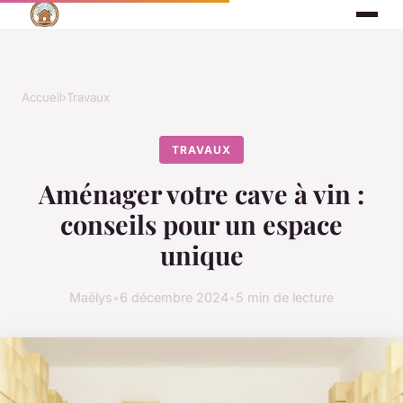
Accueil
›
Travaux
TRAVAUX
Aménager votre cave à vin :
conseils pour un espace
unique
Maëlys
•
6 décembre 2024
•
5 min de lecture