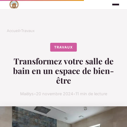
Accueil
›
Travaux
TRAVAUX
Transformez votre salle de
bain en un espace de bien-
être
Maëlys
•
20 novembre 2024
•
11 min de lecture