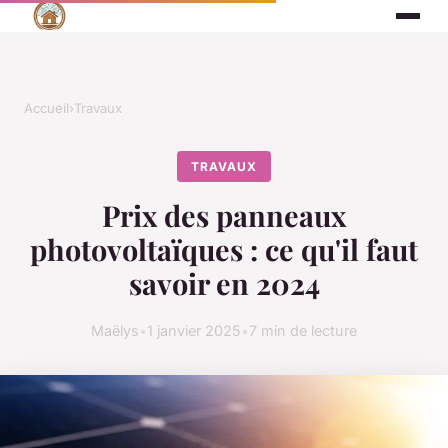
Accueil
›
Travaux
TRAVAUX
Prix des panneaux
photovoltaïques : ce qu'il faut
savoir en 2024
Maëlys
•
1 janvier 2025
•
7 min de lecture