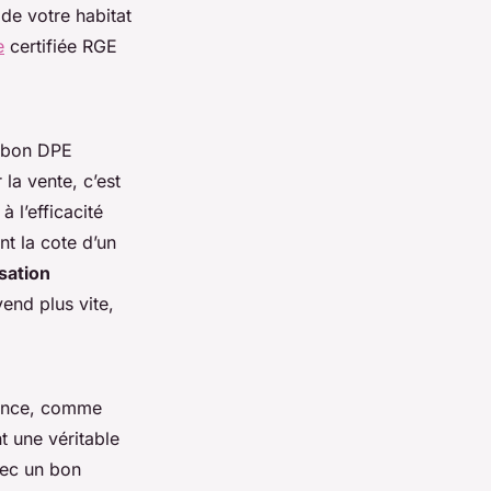
 de votre habitat
e
certifiée RGE
n bon DPE
la vente, c’est
 l’efficacité
nt la cote d’un
isation
vend plus vite,
ovence, comme
t une véritable
vec un bon