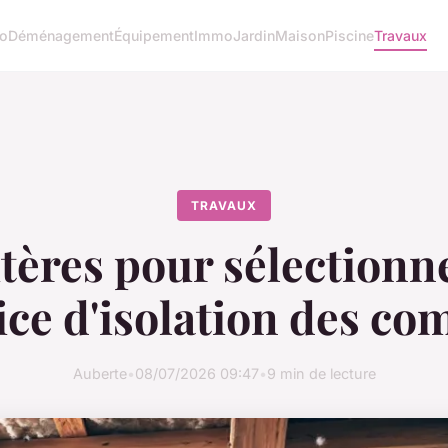
o
Déménagement
Équipement
Immo
Jardin
Maison
Piscine
Travaux
TRAVAUX
tères pour sélectionn
ice d'isolation des co
Auberte
•
08/07/2026 09:47
•
9 min de lecture