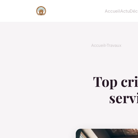
Accueil
Actu
Déc
Accueil
›
Travaux
Top cri
serv