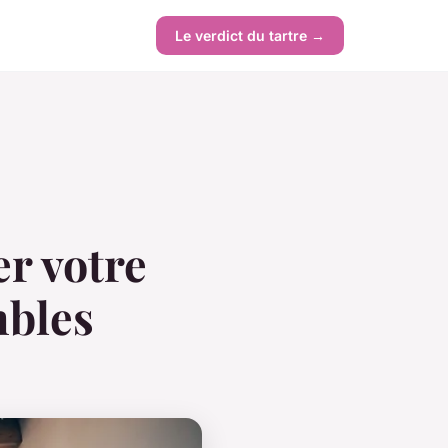
Le verdict du tartre →
er votre
mbles