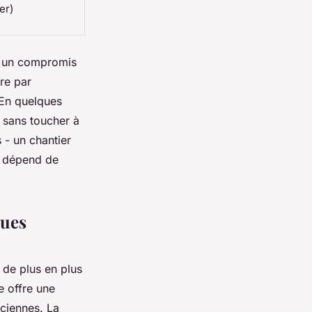
er)
ir un compromis
ure par
 En quelques
, sans toucher à
 - un chantier
ix dépend de
ques
 de plus en plus
e offre une
nciennes. La