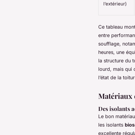
l’extérieur)
Ce tableau montr
entre performanc
soufflage, nota
heures, une équi
la structure du 
lourd, mais qui 
l’état de la toit
Matériaux e
Des isolants a
Le bon matériau,
les isolants
bio
excellente régul