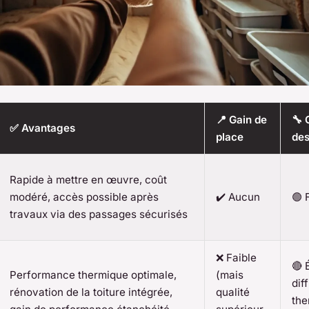
📍 Gain de
🔧 
✅ Avantages
place
des
Rapide à mettre en œuvre, coût
modéré, accès possible après
✔️ Aucun
🟢 
travaux via des passages sécurisés
❌ Faible
🔴 
Performance thermique optimale,
(mais
dif
rénovation de la toiture intégrée,
qualité
the