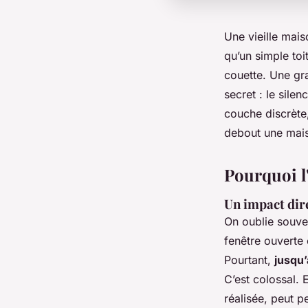
Une vieille mais
qu’un simple toi
couette. Une gra
secret : le silen
couche discrète,
debout une mai
Pourquoi l'
Un impact dire
On oublie souven
fenêtre ouverte 
Pourtant,
jusqu
C’est colossal. 
réalisée, peut 