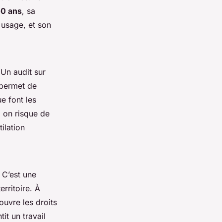
50 ans
, sa
 usage, et son
 Un audit sur
 permet de
ue font les
, on risque de
ilation
 C’est une
territoire. À
ouvre les droits
t un travail