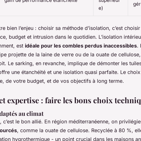
gain de performance étanchéité
supérieur
gér
e)
e bien l’enjeu : choisir sa méthode d’isolation, c’est chois
e, budget et intrusion dans le quotidien. L’isolation intérie
mment, est
idéale pour les combles perdus inaccessibles
.
pe projette de la laine de verre ou de la ouate de cellulose
toit. Le sarking, en revanche, implique de démonter les tuiles
offre une étanchéité et une isolation quasi parfaite. Le cho
ure, de votre budget, et de vos objectifs à long terme.
t expertise : faire les bons choix techni
daptés au climat
 c’est le bon allié. En région méditerranéenne, on privilégie
sourcés
, comme la ouate de cellulose. Recyclée à 80 %, ell
ation hygrothermique - un point crucial dans les maisons a