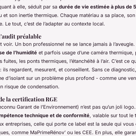
quant à elle, séduit par sa
durée de vie estimée à plus de 
u et son inertie thermique. Chaque matériau a sa place, son
e. Le tout, c’est de l’adapter au contexte local.
l'audit préalable
aut voir. Un bon professionnel ne se lance jamais à l’aveugle.
se de l’humidité
et parfois usage d’une caméra thermique,
 fuites, les ponts thermiques, l’étanchéité à l’air. C’est ce q
 : ils regardent, mesurent, et conseillent. Sans ce diagnostic
e d’isolant sur un problème plus profond - comme une vent
un risque de condensation.
e la certification RGE
connu Garant de l’Environnement) n’est pas qu’un joli logo.
mpétence technique et de conformité
, valable sur tout le 
ux entreprises, celle qui porte ce label est la seule qui vous 
ques, comme MaPrimeRénov’ ou les CEE. En plus, elle garanti