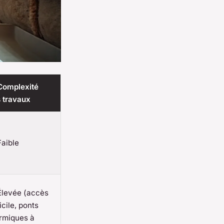
Complexité
 travaux
Faible
Élevée (accès
ficile, ponts
rmiques à