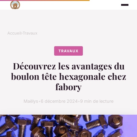
Accueil
›
Travaux
TRAVAUX
Découvrez les avantages du
boulon tête hexagonale chez
fabory
Maëlys
•
6 décembre 2024
•
9 min de lecture