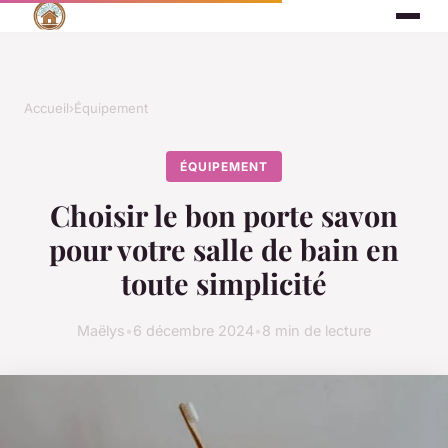
Accueil
›
Équipement
ÉQUIPEMENT
Choisir le bon porte savon
pour votre salle de bain en
toute simplicité
Maëlys
•
6 décembre 2024
•
8 min de lecture