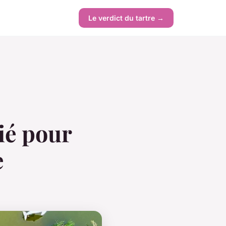
Le verdict du tartre →
lié pour
e