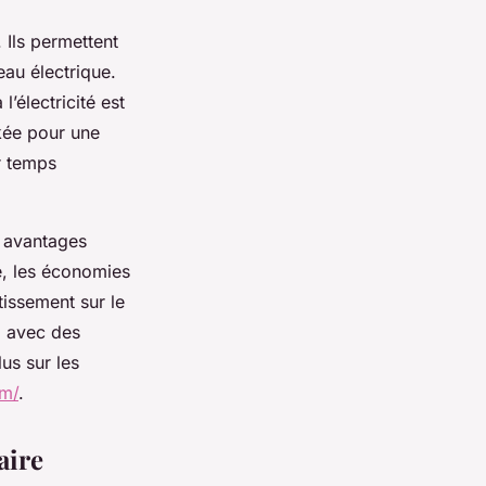
 Ils permettent
eau électrique.
l’électricité est
ckée pour une
ar temps
s avantages
vé, les économies
tissement sur le
, avec des
us sur les
om/
.
aire