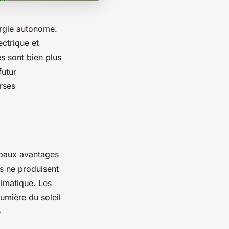
ergie autonome.
ctrique et
s sont bien plus
futur
rses
cipaux avantages
ls ne produisent
limatique. Les
umière du soleil
e