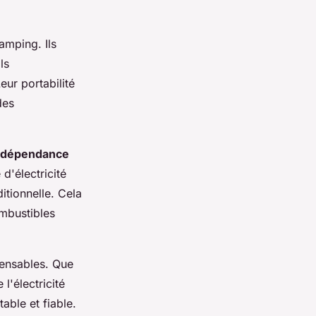
amping. Ils
ls
eur portabilité
des
ndépendance
d'électricité
itionnelle. Cela
ombustibles
pensables. Que
l'électricité
able et fiable.