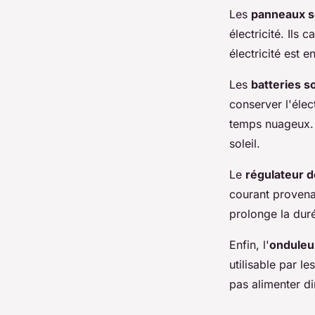
Les
panneaux s
électricité. Ils 
électricité est e
Les
batteries s
conserver l'élec
temps nuageux. 
soleil.
Le
régulateur d
courant provenan
prolonge la duré
Enfin, l'
onduleur
utilisable par l
pas alimenter d