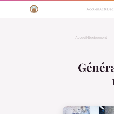
Accueil
Actu
Déc
Accueil
›
Équipement
Générat