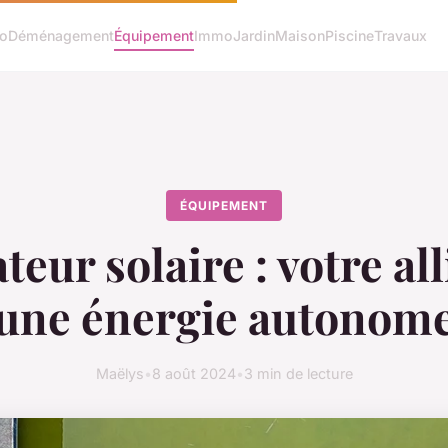
o
Déménagement
Équipement
Immo
Jardin
Maison
Piscine
Travaux
ÉQUIPEMENT
eur solaire : votre al
une énergie autonom
Maëlys
•
8 août 2024
•
3 min de lecture