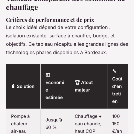
chauffage
Critères de performance et de prix
Le choix idéal dépend de votre configuration :
isolation existante, surface à chauffer, budget et
objectifs. Ce tableau récapitule les grandes lignes des
technologies phares disponibles à Bordeaux.
🔧
💶
Coût
Économi
🏆 Atout
🔋 Solution
d'en
e
majeur
treti
estimée
en
Pompe à
Chauffage +
100-
Jusqu’à
chaleur
eau chaude,
150
60 %
air-eau
haut COP
€/an