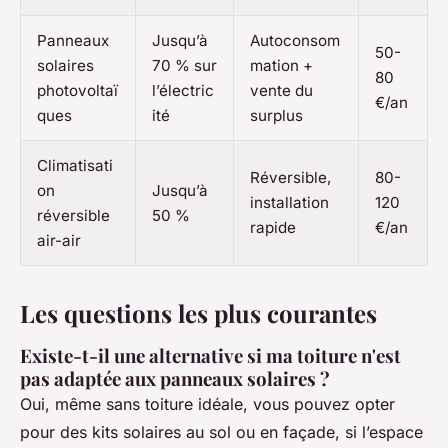
Panneaux
Jusqu’à
Autoconsom
50-
solaires
70 % sur
mation +
80
photovoltaï
l’électric
vente du
€/an
ques
ité
surplus
Climatisati
Réversible,
80-
on
Jusqu’à
installation
120
réversible
50 %
rapide
€/an
air-air
Les questions les plus courantes
Existe-t-il une alternative si ma toiture n'est
pas adaptée aux panneaux solaires ?
Oui, même sans toiture idéale, vous pouvez opter
pour des kits solaires au sol ou en façade, si l’espace