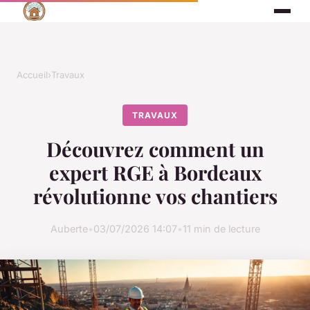
Accueil
›
Travaux
TRAVAUX
Découvrez comment un
expert RGE à Bordeaux
révolutionne vos chantiers
Auberte
•
03/07/2026 14:07
•
11 min de lecture