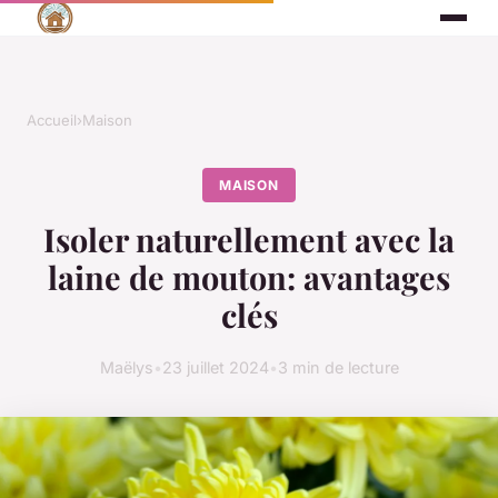
Accueil
›
Maison
MAISON
Isoler naturellement avec la
laine de mouton: avantages
clés
Maëlys
•
23 juillet 2024
•
3 min de lecture