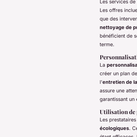
Les services de
Les offres inclu
que des interve
nettoyage de p
bénéficient de 
terme.
Personnalisati
La
personnalisa
créer un plan d
l'
entretien de l
assure une atten
garantissant un 
Utilisation de
Les prestataire
écologiques
. C
étant efficaces