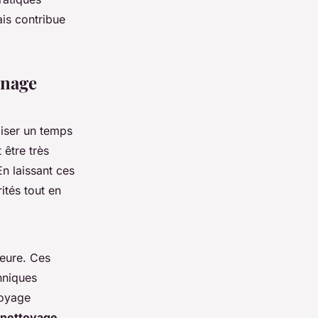
is contribue
énage
iser un temps
être très
En laissant ces
ités tout en
ieure. Ces
hniques
toyage
 nettoyage