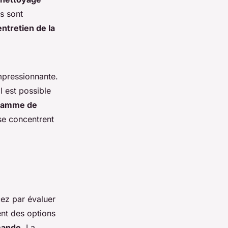
s sont
entretien de la
pressionnante.
il est possible
ramme de
se concentrent
ez par évaluer
nt des options
mande
. La