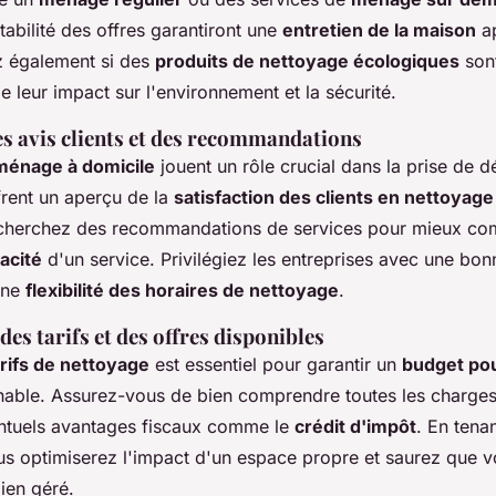
ptabilité des offres garantiront une
entretien de la maison
ap
ez également si des
produits de nettoyage écologiques
sont
 leur impact sur l'environnement et la sécurité.
s avis clients et des recommandations
 ménage à domicile
jouent un rôle crucial dans la prise de d
rent un aperçu de la
satisfaction des clients en nettoyage
cherchez des recommandations de services pour mieux co
cacité
d'un service. Privilégiez les entreprises avec une bo
une
flexibilité des horaires de nettoyage
.
s tarifs et des offres disponibles
arifs de nettoyage
est essentiel pour garantir un
budget po
able. Assurez-vous de bien comprendre toutes les charges
ntuels avantages fiscaux comme le
crédit d'impôt
. En tena
us optimiserez l'impact d'un espace propre et saurez que 
ien géré.