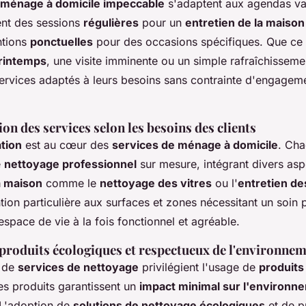
ménage à domicile impeccable
s'adaptent aux agendas var
ent des sessions
régulières
pour un
entretien de la maison
ntions
ponctuelles
pour des occasions spécifiques. Que ce 
rintemps
, une visite imminente ou un simple rafraîchissemen
services adaptés à leurs besoins sans contrainte d'engagem
on des services selon les besoins des clients
tion
est au cœur des
services de ménage à domicile
. Cha
e
nettoyage professionnel
sur mesure, intégrant divers asp
a maison
comme le
nettoyage des vitres
ou l'
entretien de
tion particulière aux surfaces et zones nécessitant un soin pa
espace de vie à la fois fonctionnel et agréable.
 produits écologiques et respectueux de l'environne
s de
services de nettoyage
privilégient l'usage de
produits
es produits garantissent un
impact minimal sur l'environn
. L'adoption de
solutions de nettoyage écologiques
et de p