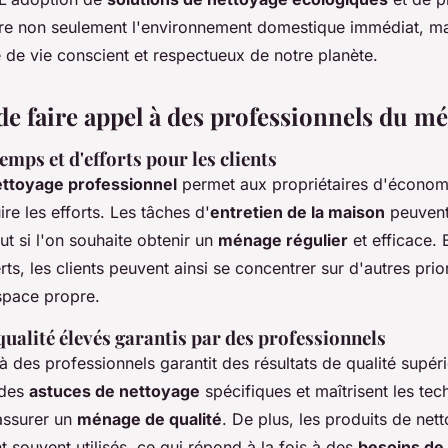
re non seulement l'environnement domestique immédiat, ma
 de vie conscient et respectueux de notre planète.
de faire appel à des professionnels du m
mps et d'efforts pour les clients
ttoyage professionnel
permet aux propriétaires d'économ
ire les efforts. Les tâches d'
entretien de la maison
peuvent 
ut si l'on souhaite obtenir un
ménage régulier
et efficace. 
ts, les clients peuvent ainsi se concentrer sur d'autres prior
espace propre.
ualité élevés garantis par des professionnels
à des professionnels garantit des résultats de qualité supér
 des
astuces de nettoyage
spécifiques et maîtrisent les tec
assurer un
ménage de qualité
. De plus, les produits de net
 souvent utilisés, ce qui répond à la fois à des
besoins de