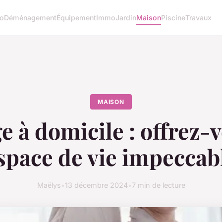
o
Déménagement
Équipement
Immo
Jardin
Maison
Piscine
Travaux
MAISON
 à domicile : offrez-
space de vie impeccab
Maëlys
•
13 décembre 2024
•
7 min de lecture