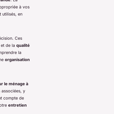
propriée à vos
 utilisés, en
écision. Ces
et de la
qualité
mprendre la
nne
organisation
ur le ménage à
 associées, y
nt compte de
votre
entretien