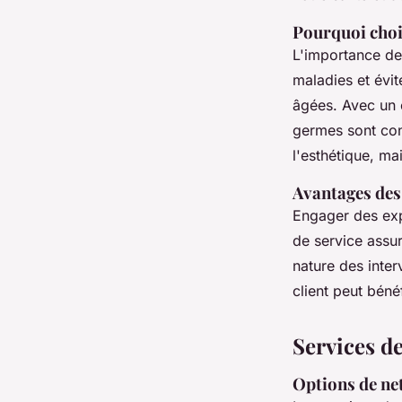
Pourquoi chois
L'importance de 
maladies et évit
âgées. Avec un e
germes sont con
l'esthétique, ma
Avantages des
Engager des exp
de service assur
nature des inter
client peut bénéf
Services d
Options de net