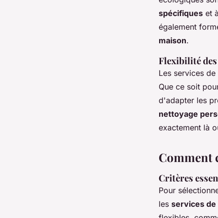
spécifiques
et 
également formés
maison
.
Flexibilité des
Les services d
Que ce soit pou
d'adapter les pr
nettoyage pers
exactement là où
Comment ch
Critères essen
Pour sélectionn
les
services de
flexibles, com