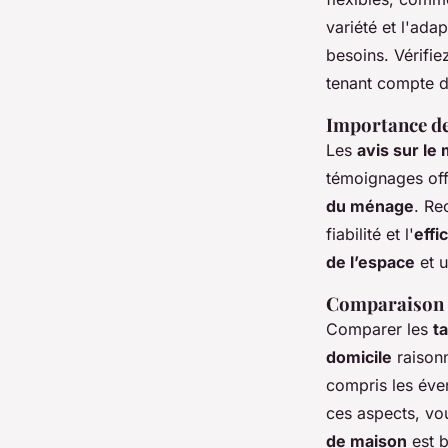
variété et l'ada
besoins. Vérifi
tenant compte de
Importance de
Les
avis sur le
témoignages off
du ménage
. Re
fiabilité et l'
effi
de l’espace
et 
Comparaison de
Comparer les
t
domicile
raisonn
compris les éve
ces aspects, vo
de maison
est b