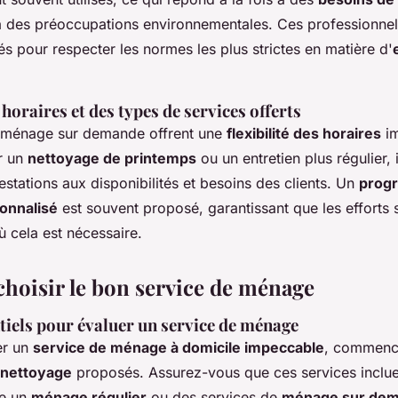
à des préoccupations environnementales. Ces professionnel
 pour respecter les normes les plus strictes en matière d'
 horaires et des types de services offerts
e ménage sur demande offrent une
flexibilité des horaires
im
r un
nettoyage de printemps
ou un entretien plus régulier, 
estations aux disponibilités et besoins des clients. Un
prog
onnalisé
est souvent proposé, garantissant que les efforts 
 cela est nécessaire.
oisir le bon service de ménage
tiels pour évaluer un service de ménage
er un
service de ménage à domicile impeccable
, commenc
 nettoyage
proposés. Assurez-vous que ces services inclue
me un
ménage régulier
ou des services de
ménage sur de