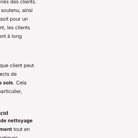
iés des clients.
soutenu, ainsi
soit pour un
t, les clients
ent à long
que client peut
ects de
s sols
. Cela
rticulier,
ment
 de nettoyage
ement
tout en
ratiques