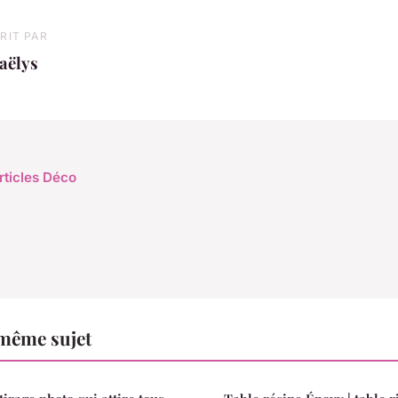
RIT PAR
aëlys
rticles Déco
 même sujet