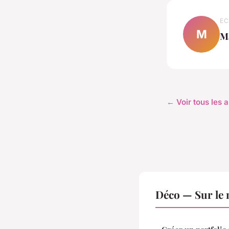
EC
M
M
← Voir tous les a
Déco — Sur le