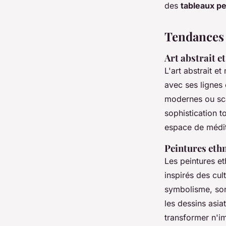
des
tableaux p
Tendances 
Art abstrait e
L'art abstrait e
avec ses lignes 
modernes ou sc
sophistication t
espace de médita
Peintures ethn
Les peintures e
inspirés des cul
symbolisme, sont
les dessins asi
transformer n'i