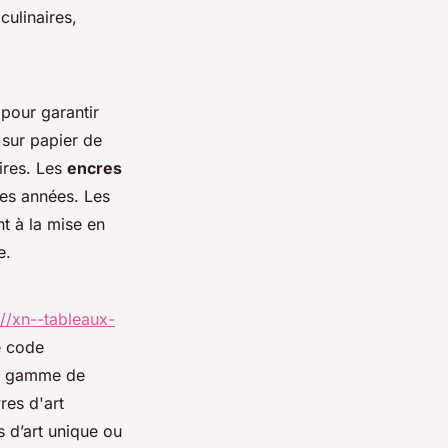
culinaires,
 pour garantir
s sur papier de
ires. Les
encres
es années. Les
nt à la mise en
e.
://xn--tableaux-
e code
ge gamme de
res d'art
s d’art unique ou