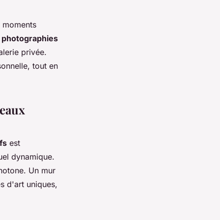
es moments
s
photographies
lerie privée.
onnelle, tout en
leaux
fs
est
suel dynamique.
onotone. Un mur
s d'art uniques,