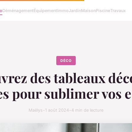
o
Déménagement
Équipement
Immo
Jardin
Maison
Piscine
Travaux
DÉCO
vrez des tableaux déco
s pour sublimer vos 
Maëlys
•
1 août 2024
•
4 min de lecture