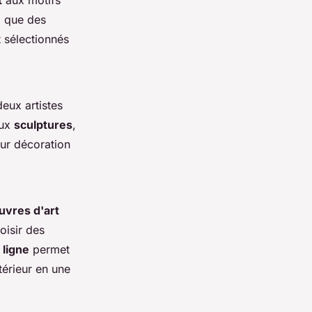
t
aux motifs
i que des
 sélectionnés
deux artistes
ux
sculptures
,
eur décoration
vres d'art
oisir des
 ligne
permet
térieur en une