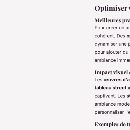
Optimiser v
Meilleures pr
Pour créer un 
cohérent. Des
œ
dynamiser une p
pour ajouter du 
ambiance immer
Impact visuel
Les
œuvres d'a
tableau street a
captivant. Les
s
ambiance modern
personnaliser l'
Exemples de tr