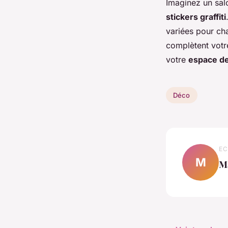
Imaginez un sal
stickers graffiti
variées pour ch
complètent votre
votre
espace de
Déco
EC
M
M