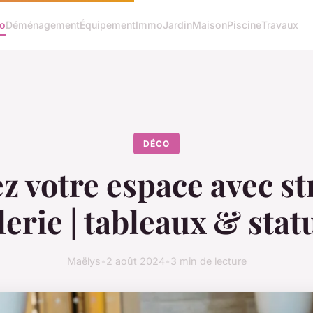
o
Déménagement
Équipement
Immo
Jardin
Maison
Piscine
Travaux
DÉCO
z votre espace avec str
lerie | tableaux & stat
Maëlys
•
2 août 2024
•
3 min de lecture