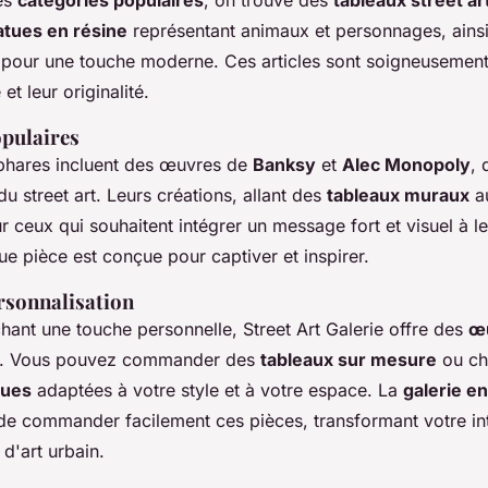
es
catégories populaires
, on trouve des
tableaux street ar
atues en résine
représentant animaux et personnages, ains
pour une touche moderne. Ces articles sont soigneusement
 et leur originalité.
opulaires
 phares incluent des œuvres de
Banksy
et
Alec Monopoly
, 
 street art. Leurs créations, allant des
tableaux muraux
a
r ceux qui souhaitent intégrer un message fort et visuel à l
ue pièce est conçue pour captiver et inspirer.
rsonnalisation
hant une touche personnelle, Street Art Galerie offre des
œu
. Vous pouvez commander des
tableaux sur mesure
ou ch
ques
adaptées à votre style et à votre espace. La
galerie en
 de commander facilement ces pièces, transformant votre in
 d'art urbain.