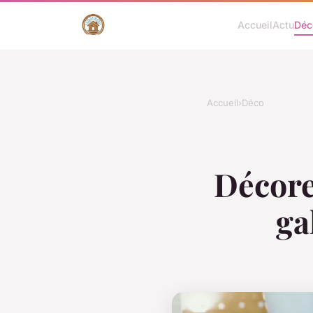
Accueil
Actu
Déc
Accueil
›
Déco
Décore
ga