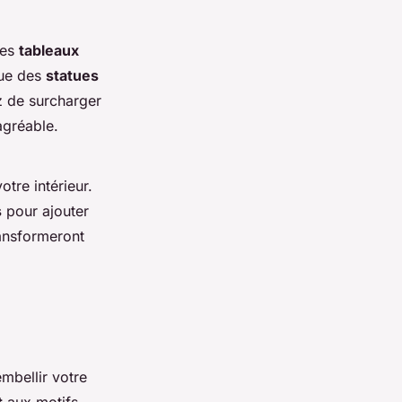
Les
tableaux
que des
statues
z de surcharger
 agréable.
otre intérieur.
s
pour ajouter
ransformeront
mbellir votre