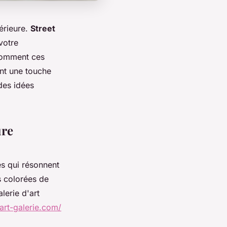
érieure.
Street
votre
 comment ces
nt une touche
des idées
ure
s qui résonnent
s colorées de
alerie d'art
-art-galerie.com/