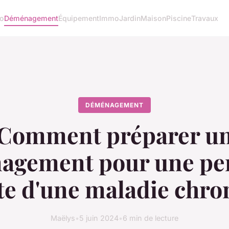
o
Déménagement
Équipement
Immo
Jardin
Maison
Piscine
Travaux
DÉMÉNAGEMENT
Comment préparer u
agement pour une pe
nte d'une maladie chro
Maëlys
•
5 juin 2024
•
6 min de lecture