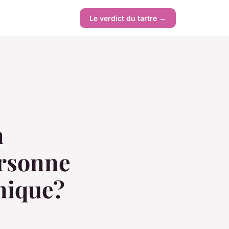
Le verdict du tartre →
n
rsonne
nique?