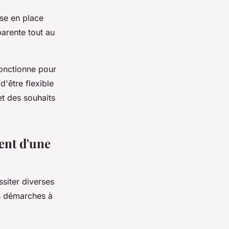
ise en place
parente tout au
fonctionne pour
'être flexible
et des souhaits
ent d'une
siter diverses
es démarches à