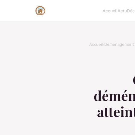
Accueil
Actu
Déc
Accueil
›
Déménagement
démén
attei