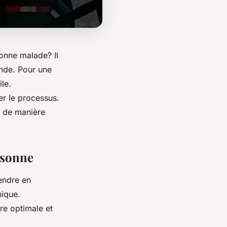
nne malade? Il
onde. Pour une
le.
er le processus.
 de manière
rsonne
endre en
nique.
e optimale et