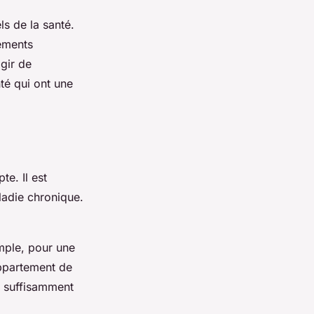
s de la santé.
pements
gir de
té qui ont une
e. Il est
ladie chronique.
mple, pour une
appartement de
e suffisamment