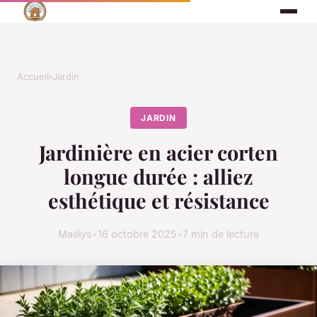
Accueil
›
Jardin
JARDIN
Jardinière en acier corten
longue durée : alliez
esthétique et résistance
Maëlys
•
16 octobre 2025
•
7 min de lecture