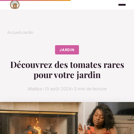
Accueil
›
Jardin
JARDIN
Découvrez des tomates rares
pour votre jardin
Maëlys
•
13 août 2024
•
3 min de lecture