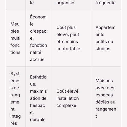
le
organisé
fréquente
Économ
Meu
ie
Coût plus
Appartem
bles
d'espac
élevé, peut
ents
multi
e,
être moins
petits ou
fonc
fonction
confortable
studios
tions
nalité
accrue
Syst
Esthétiq
ème
Maisons
ue,
s de
avec des
maximis
Coût élevé,
rang
espaces
ation de
installation
eme
dédiés au
l'espac
complexe
nt
rangemen
e,
intég
t
durable
rés