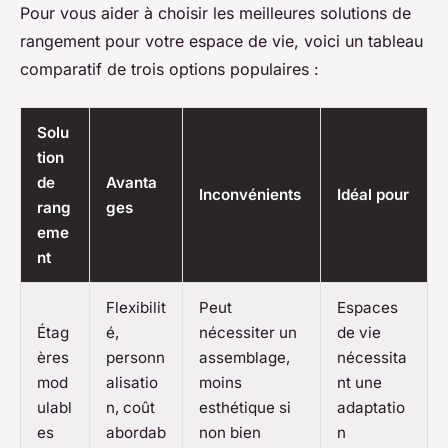
Pour vous aider à choisir les meilleures solutions de
rangement pour votre espace de vie, voici un tableau
comparatif de trois options populaires :
Solu
tion
de
Avanta
Inconvénients
Idéal pour
rang
ges
eme
nt
Flexibilit
Peut
Espaces
Étag
é,
nécessiter un
de vie
ères
personn
assemblage,
nécessita
mod
alisatio
moins
nt une
ulabl
n, coût
esthétique si
adaptatio
es
abordab
non bien
n