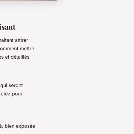
isant
itant attirer
 comment mettre
s et détaillés
qui seront
optez pour
é, bien exposée