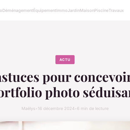
o
Déménagement
Équipement
Immo
Jardin
Maison
Piscine
Travaux
ACTU
astuces pour concevoi
ortfolio photo séduisa
Maëlys
•
16 décembre 2024
•
6 min de lecture