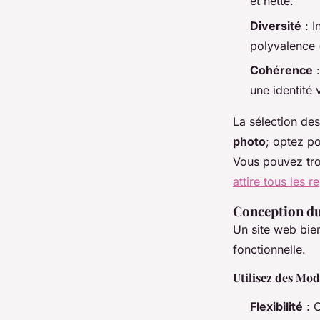
et nette.
Diversité
: I
polyvalence (
Cohérence
:
une identité v
La sélection de
photo
; optez po
Vous pouvez tro
attire tous les r
Conception du
Un site web bien
fonctionnelle.
Utilisez des Mod
Flexibilité
: O