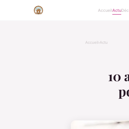
Accueil
Actu
Déc
Accueil
›
Actu
10 
p