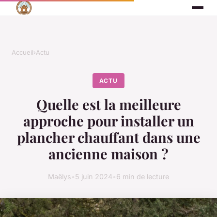
Accueil
›
Actu
ACTU
Quelle est la meilleure
approche pour installer un
plancher chauffant dans une
ancienne maison ?
Maëlys
•
5 juin 2024
•
6 min de lecture