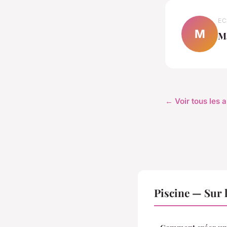
EC
M
M
← Voir tous les a
Piscine — Sur 