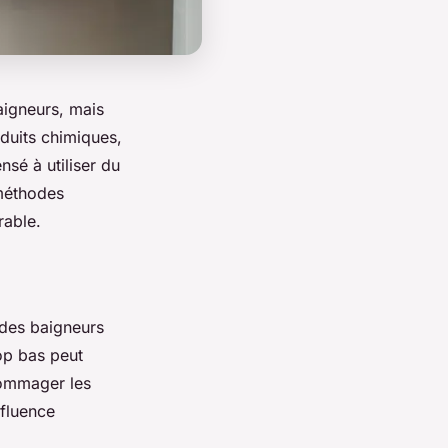
aigneurs, mais
oduits chimiques,
sé à utiliser du
méthodes
rable.
t des baigneurs
rop bas peut
ndommager les
nfluence