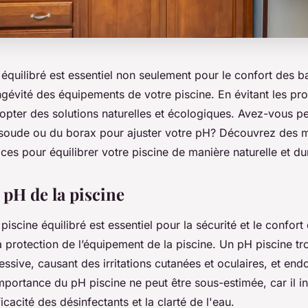
équilibré est essentiel non seulement pour le confort des b
ngévité des équipements de votre piscine. En évitant les pr
pter des solutions naturelles et écologiques. Avez-vous pen
soude ou du borax pour ajuster votre pH? Découvrez des 
aces pour équilibrer votre piscine de manière naturelle et du
 pH de la piscine
piscine équilibré est essentiel pour la sécurité et le confor
a protection de l’équipement de la piscine. Un pH piscine t
essive, causant des irritations cutanées et oculaires, et e
'importance du pH piscine ne peut être sous-estimée, car il i
icacité des désinfectants et la clarté de l'eau.