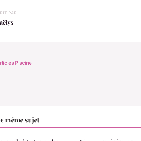
RIT PAR
aëlys
rticles Piscine
le même sujet