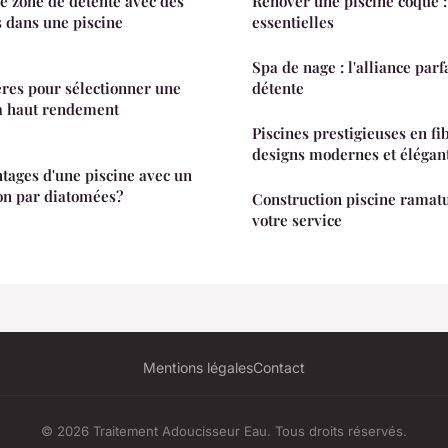
 zone de détente avec des
Rénover une piscine coque :
s dans une piscine
essentielles
Spa de nage : l'alliance parf
tères pour sélectionner une
détente
à haut rendement
Piscines prestigieuses en fi
designs modernes et élégan
ntages d'une piscine avec un
ion par diatomées?
Construction piscine ramatue
votre service
Mentions légales
Contact
© 2026 Traitement Adoucisseur Eau. Tous droits réservés.