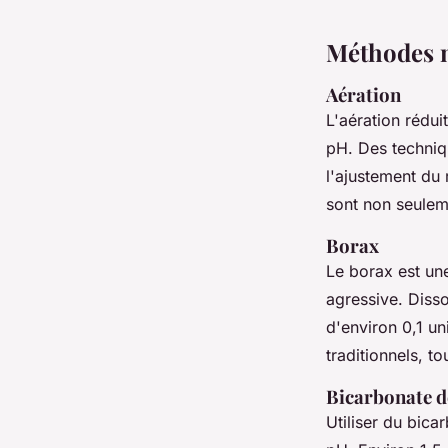
Méthodes n
Aération
L'aération rédui
pH. Des techniqu
l'ajustement du
sont non seuleme
Borax
Le borax est une
agressive. Diss
d'environ 0,1 u
traditionnels, to
Bicarbonate d
Utiliser du bica