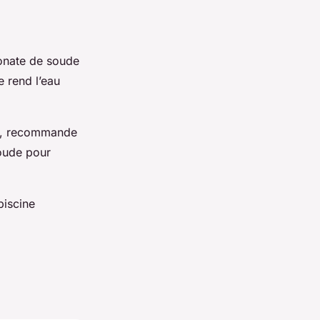
rbonate de soude
e rend l’eau
eau, recommande
soude pour
piscine