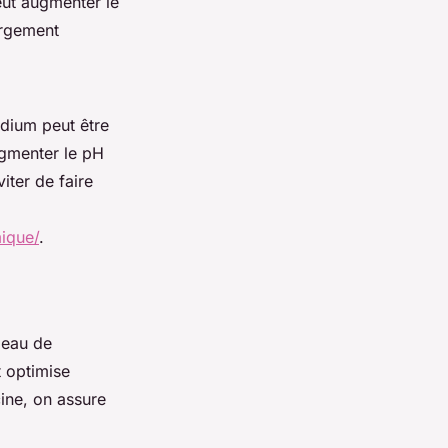
eut augmenter le
argement
odium peut être
ugmenter le pH
iter de faire
mique/
.
 eau de
t optimise
cine, on assure