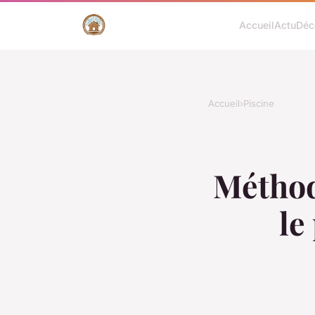
Accueil
Actu
Déc
Accueil
›
Piscine
Méthod
le