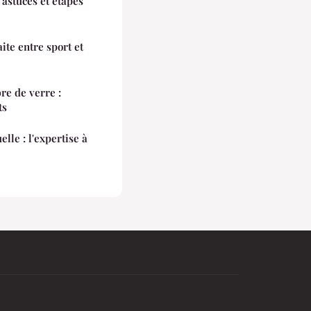
 astuces et étapes
aite entre sport et
bre de verre :
ts
lle : l'expertise à