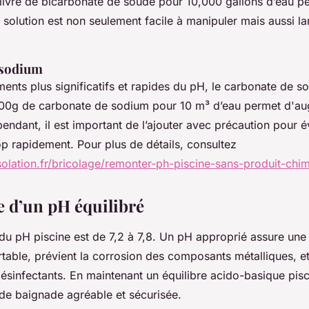
 livre de bicarbonate de soude pour 10,000 gallons d’eau p
 solution est non seulement facile à manipuler mais aussi l
 sodium
ents plus significatifs et rapides du pH, le carbonate de s
r 100g de carbonate de sodium pour 10 m³ d’eau permet d'a
ndant, il est important de l’ajouter avec précaution pour év
p rapidement. Pour plus de détails, consultez
isolation.fr/bricolage/remonter-ph-piscine-sans-produit-chi
 d’un pH équilibré
 du pH piscine est de 7,2 à 7,8. Un pH approprié assure une
table, prévient la corrosion des composants métalliques, e
 désinfectants. En maintenant un équilibre acido-basique pis
de baignade agréable et sécurisée.