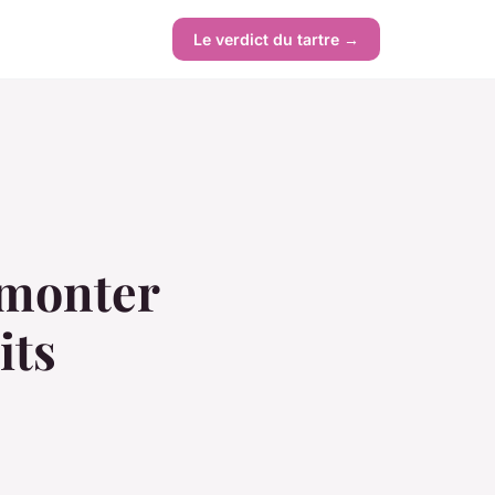
Le verdict du tartre →
emonter
its