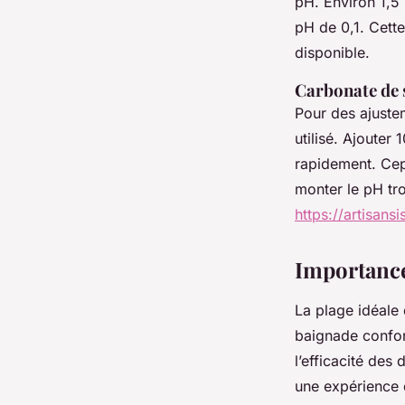
pH. Environ 1,5
pH de 0,1. Cette
disponible.
Carbonate de
Pour des ajustem
utilisé. Ajoute
rapidement. Cepe
monter le pH tro
https://artisans
Importance
La plage idéale
baignade confor
l’efficacité des
une expérience 