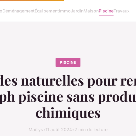
o
Déménagement
Équipement
Immo
Jardin
Maison
Piscine
Travaux
PISCINE
es naturelles pour r
 ph piscine sans produ
chimiques
Maëlys
•
11 août 2024
•
2 min de lecture