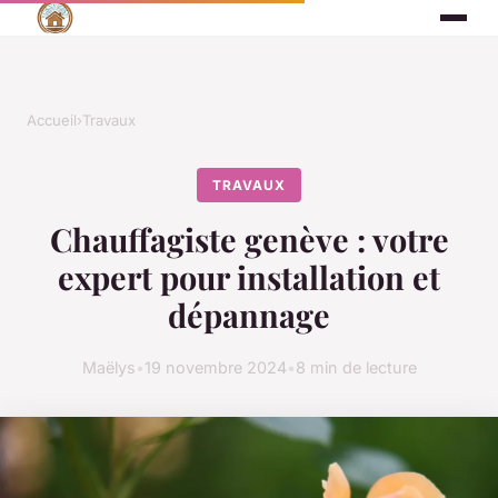
Accueil
›
Travaux
TRAVAUX
Chauffagiste genève : votre
expert pour installation et
dépannage
Maëlys
•
19 novembre 2024
•
8 min de lecture