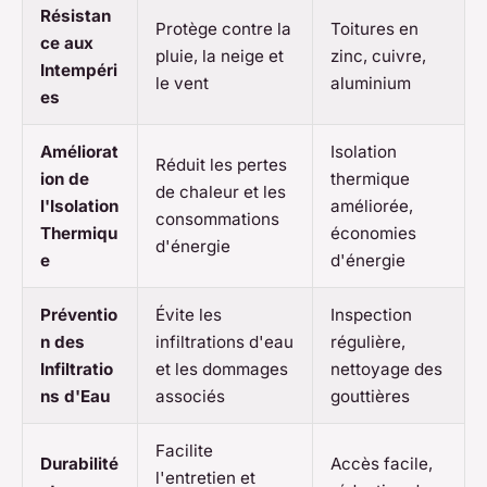
Résistan
Protège contre la
Toitures en
ce aux
pluie, la neige et
zinc, cuivre,
Intempéri
le vent
aluminium
es
Améliorat
Isolation
Réduit les pertes
ion de
thermique
de chaleur et les
l'Isolation
améliorée,
consommations
Thermiqu
économies
d'énergie
e
d'énergie
Préventio
Évite les
Inspection
n des
infiltrations d'eau
régulière,
Infiltratio
et les dommages
nettoyage des
ns d'Eau
associés
gouttières
Facilite
Durabilité
Accès facile,
l'entretien et