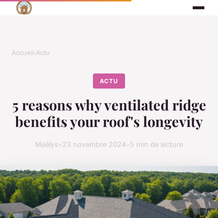
Accueil
›
Actu
ACTU
5 reasons why ventilated ridge
benefits your roof's longevity
Maëlys
•
23 novembre 2024
•
5 min de lecture