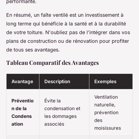
performante.
En résumé, un faîte ventilé est un investissement à
long terme qui bénéficie à la santé et à la durabilité
de votre toiture. N'oubliez pas de l'intégrer dans vos
plans de construction ou de rénovation pour profiter
de tous ses avantages.
Tableau Comparatif des Avantages
Avantage
Description
Exemples
Ventilation
Préventio
Évite la
naturelle,
n de la
condensation et
prévention
Condens
les dommages
des
ation
associés
moisissures