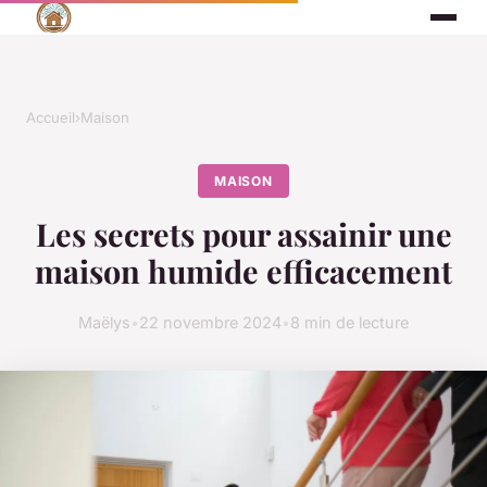
Accueil
›
Maison
MAISON
Les secrets pour assainir une
maison humide efficacement
Maëlys
•
22 novembre 2024
•
8 min de lecture