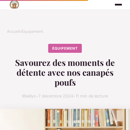
Accueil
›
Équipement
ÉQUIPEMENT
Savourez des moments de
détente avec nos canapés
poufs
Maëlys
•
7 décembre 2024
•
11 min de lecture