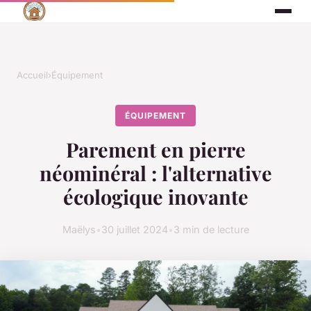
Accueil
›
Équipement
ÉQUIPEMENT
Parement en pierre
néominéral : l'alternative
écologique inovante
Maëlys
•
30 juillet 2024
•
3 min de lecture